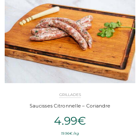
GRILLADES
Saucisses Citronnelle – Coriandre
4.99
€
19.96
€
/
kg