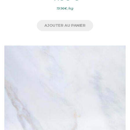
19.96
€
/
kg
AJOUTER AU PANIER